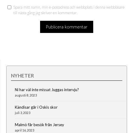
Spara mitt namn, min e-postadress och webbplats i denna webbläsare
till nästa gång jag skriver en kommentar.
NYHETER
Ni har väl inte missat Juggas intervju?
augusti 8, 2023
Kändisar går i Oskis skor
juli 3, 2023
Malmö får besök från Jersey
april 16, 2023