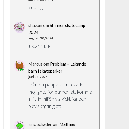
kjdafng
shazam
om
Shinner skatecamp
2024
augusti 30, 2024
luktar ruttet
Marcus
om
Problem – Lekande
barn i skateparker
juni 24, 2024
Från en pappa som rekade
möjlighet för barnen att komma
in i trix miljön via kickbike och
blev skitgrinig att…
Eric Schäder
om
Mathias