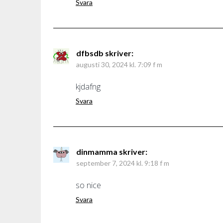
Svara
dfbsdb
skriver:
augusti 30, 2024 kl. 7:09 f m
kjdafng
Svara
dinmamma
skriver:
september 7, 2024 kl. 9:18 f m
so nice
Svara