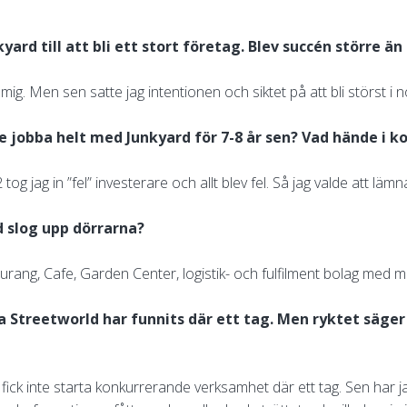
rd till att bli ett stort företag. Blev succén större än
mig. Men sen satte jag intentionen och siktet på att bli störst i
e jobba helt med Junkyard för 7-8 år sen? Vad hände i k
2 tog jag in ”fel” investerare och allt blev fel. Så jag valde att lä
d slog upp dörrarna?
urang, Cafe, Garden Center, logistik- och fulfilment bolag med m
tarta Streetworld har funnits där ett tag. Men ryktet säg
 fick inte starta konkurrerande verksamhet där ett tag. Sen har ja