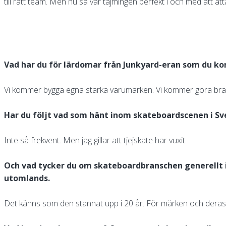
till rätt team. Men nu så var tajmingen perfekt i och med att ått
Vad har du för lärdomar från Junkyard-eran som du ko
Vi kommer bygga egna starka varumärken. Vi kommer göra bra 
Har du följt vad som hänt inom skateboardscenen i Sv
Inte så frekvent. Men jag gillar att tjejskate har vuxit.
Och vad tycker du om skateboardbranschen generellt i
utomlands.
Det känns som den stannat upp i 20 år. För märken och deras m