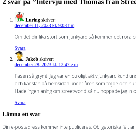
2 svar på ”
Intervju med Thomas från Stre
Luring
skriver:
december 11, 2023 kl. 9:08 f m
Om det blir lika stort som Junkyard så kommer det röra o
Svara
Jakob
skriver:
december 28, 2023 kl. 12:47 e m
Fasen så grymt. Jag var en otroligt aktiv junkyard kund u
och känslan på hemsidan under åren som följde och nu fi
Hade ingen aning om streetworld så nu hoppade jag in 
Svara
Lämna ett svar
Din e-postadress kommer inte publiceras.
Obligatoriska fält ä