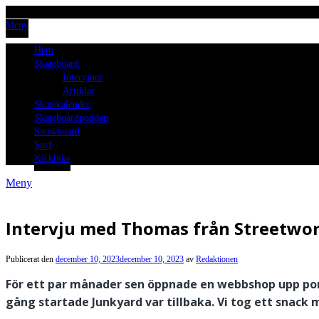
Meny
Hem
Skateboard
Intervjuer
Artiklar
Skatekalender
Skateboardpodden
Snowboard
Surf
Kickbike
Meny
Intervju med Thomas från Streetwor
Publicerat den
december 10, 2023
december 10, 2023
av
Redaktionen
För ett par månader sen öppnade en webbshop upp por
gång startade Junkyard var tillbaka. Vi tog ett snack