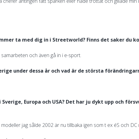
a chefer antingen fått sparken eller hade tröttat och gillade min i
mmer ta med dig in i Streetworld? Finns det saker du
samarbeten och även gå in i e-sport.
erige under dessa år och vad är de största förändringa
 Sverige, Europa och USA? Det har ju dykt upp och för
odeller jag sålde 2002 är nu tillbaka igen som t ex éS och DC 