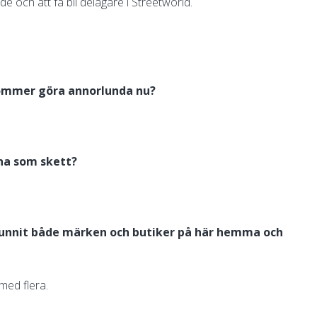
de och att få bli delägare i Streetworld.
 kommer göra annorlunda nu?
rna som skett?
svunnit både märken och butiker på här hemma och
med flera.