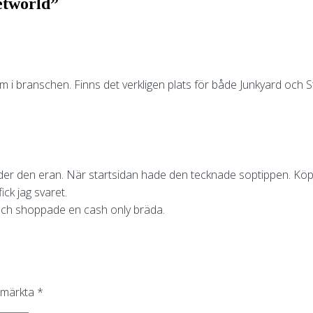
etworld
”
m i branschen. Finns det verkligen plats för både Junkyard och S
nder den eran. När startsidan hade den tecknade soptippen. Köpte
ck jag svaret.
och shoppade en cash only bräda.
r märkta
*