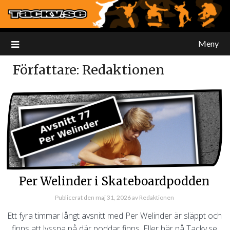
Meny
Författare:
Redaktionen
Per Welinder i Skateboardpodden
Publicerat den
maj 31, 2026
av
Redaktionen
Ett fyra timmar långt avsnitt med Per Welinder är släppt och
finns att lyssna på där poddar finns. Eller här på Tacky.se