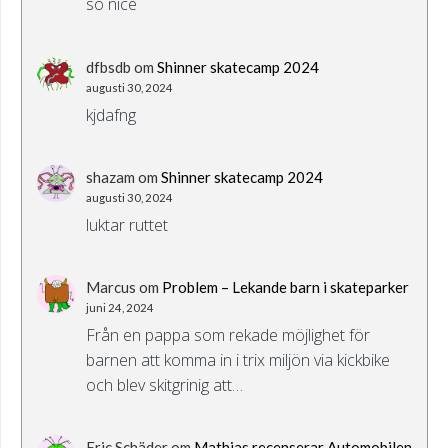
so nice
dfbsdb
om
Shinner skatecamp 2024
augusti 30, 2024
kjdafng
shazam
om
Shinner skatecamp 2024
augusti 30, 2024
luktar ruttet
Marcus
om
Problem – Lekande barn i skateparker
juni 24, 2024
Från en pappa som rekade möjlighet för
barnen att komma in i trix miljön via kickbike
och blev skitgrinig att…
Eric Schäder
om
Mathias recenserar Automobilen