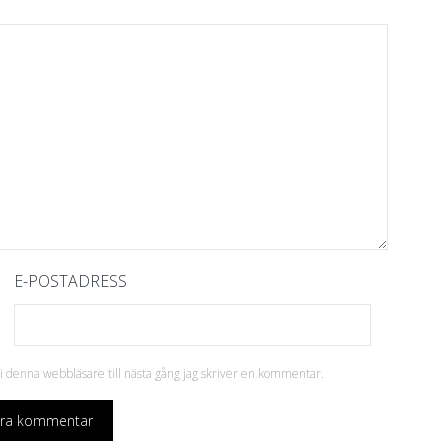
E-POSTADRESS
 denna webbläsare till nästa gång jag skriver en kommentar.