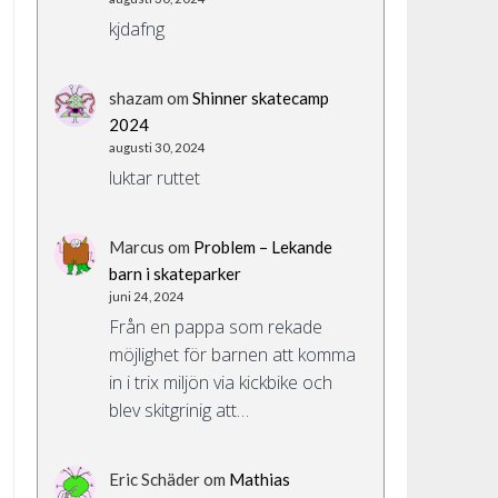
kjdafng
shazam
om
Shinner skatecamp
2024
augusti 30, 2024
luktar ruttet
Marcus
om
Problem – Lekande
barn i skateparker
juni 24, 2024
Från en pappa som rekade
möjlighet för barnen att komma
in i trix miljön via kickbike och
blev skitgrinig att…
Eric Schäder
om
Mathias