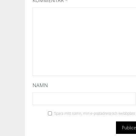
KOMMENTAR
*
NAMN
Spara mitt namn, min e-postadress och webbplats i