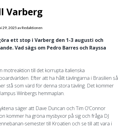
ll Varberg
ni 29, 2025
av
Redaktionen
öra ett stop i Varberg den 1-3 augusti och
nde. Vad sägs om Pedro Barres och Rayssa
 motreaktion till det korrupta italienska
ardvärlden. Efter att ha hållt tävlingarna i Brasilien så
mer stå som värd för denna stora tävling. Det kommer
 på Hampus Winbergs hemmaplan.
h ryktena säger att Dave Duncan och Tim O’Connor
on kommer ha gröna mysbyxor på sig och fråga DJ
nnebanan-semester till Kroatien och se till att vara i