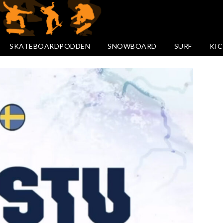
SKATEBOARDPODDEN
SNOWBOARD
SURF
KIC