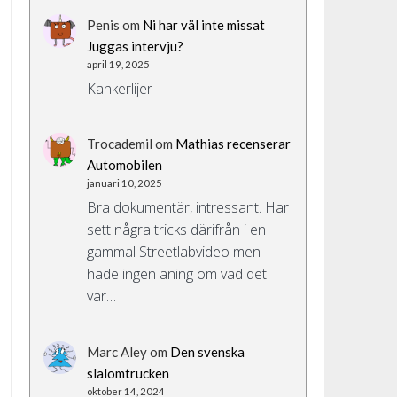
Penis
om
Ni har väl inte missat
Juggas intervju?
april 19, 2025
Kankerlijer
Trocademil
om
Mathias recenserar
Automobilen
januari 10, 2025
Bra dokumentär, intressant. Har
sett några tricks därifrån i en
gammal Streetlabvideo men
hade ingen aning om vad det
var…
Marc Aley
om
Den svenska
slalomtrucken
oktober 14, 2024