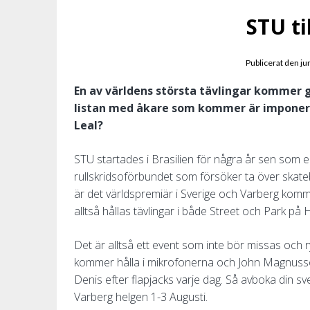
STU ti
Publicerat den
ju
En av världens största tävlingar kommer g
listan med åkare som kommer är imponera
Leal?
STU startades i Brasilien för några år sen som en
rullskridsoförbundet som försöker ta över skatebo
är det världspremiär i Sverige och Varberg kom
alltså hållas tävlingar i både Street och Park
Det är alltså ett event som inte bör missas oc
kommer hålla i mikrofonerna och John Magnuss
Denis efter flapjacks varje dag. Så avboka din sve
Varberg helgen 1-3 Augusti.