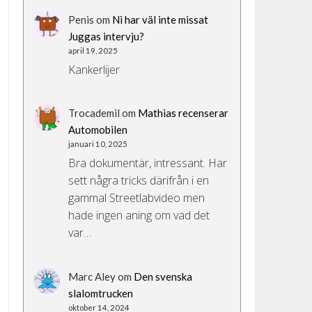
Penis
om
Ni har väl inte missat
Juggas intervju?
april 19, 2025
Kankerlijer
Trocademil
om
Mathias recenserar
Automobilen
januari 10, 2025
Bra dokumentär, intressant. Har
sett några tricks därifrån i en
gammal Streetlabvideo men
hade ingen aning om vad det
var…
Marc Aley
om
Den svenska
slalomtrucken
oktober 14, 2024