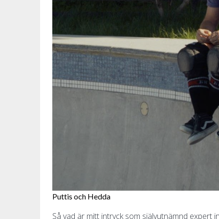
Puttis och Hedda
Så vad är mitt intryck som självutnämnd expert 