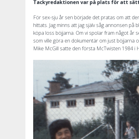
Tackyredaktionen var på plats för att sät
För sex-sju år sen började det pratas om att
hittats. Jag minns att jag själv såg annonsen på
köpa loss böjjarna. Om vi spolar fram något år s
som ville göra en dokumentär om just böjjarna oc
Mike McGill satte den första McTwisten 1984 i 