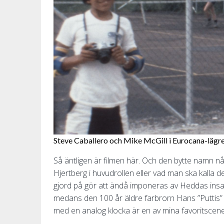
Steve Caballero och Mike McGill i Eurocana-lägret
Så äntligen är filmen här. Och den bytte namn nå
Hjertberg i huvudrollen eller vad man ska kalla d
gjord på gör att ändå imponeras av Heddas insats
medans den 100 år äldre farbrorn Hans ”Puttis”
med en analog klocka är en av mina favoritscene