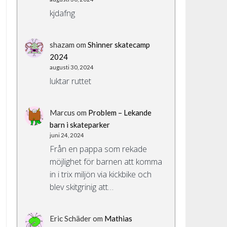
kjdafng
shazam
om
Shinner skatecamp
2024
augusti 30, 2024
luktar ruttet
Marcus
om
Problem – Lekande
barn i skateparker
juni 24, 2024
Från en pappa som rekade
möjlighet för barnen att komma
in i trix miljön via kickbike och
blev skitgrinig att…
Eric Schäder
om
Mathias