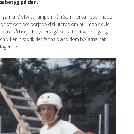
ta betyg på den.
 den gamla McTwist-rampen från Summercampsen hade
 blocket och det började diskuteras om hur man skulle
enare så började ryktena gå om att det var ett gäng
h vilken historik det fanns bland dom böjjarna när
Hägernäs.