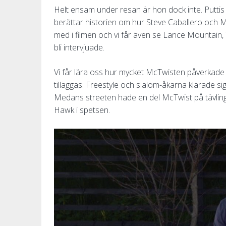
Helt ensam under resan är hon dock inte. Puttis
berättar historien om hur Steve Caballero och Mi
med i filmen och vi får även se Lance Mountain,
bli intervjuade.
Vi får lära oss hur mycket McTwisten påverkade 
tilläggas. Freestyle och slalom-åkarna klarade sig
Medans streeten hade en del McTwist på tävlin
Hawk i spetsen.