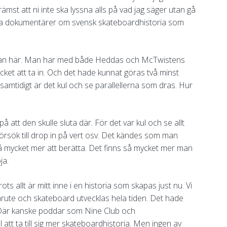
främst att ni inte ska lyssna alls på vad jag säger utan gå
orda dokumentärer om svensk skateboardhistoria som
sig an här. Man har med både Heddas och McTwistens
ket att ta in. Och det hade kunnat göras två minst
samtidigt är det kul och se parallellerna som dras. Hur
 att den skulle sluta där. För det var kul och se allt
försök till drop in på vert osv. Det kändes som man
å mycket mer att berätta. Det finns så mycket mer man
ja.
ts allt är mitt inne i en historia som skapas just nu. Vi
ärute och skateboard utvecklas hela tiden. Det hade
. Där kanske poddar som Nine Club och
att ta till sig mer skateboardhistoria. Men ingen av