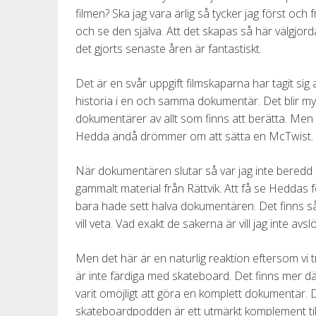
filmen? Ska jag vara ärlig så tycker jag först och 
och se den själva. Att det skapas så här välgj
det gjorts senaste åren är fantastiskt.
Det är en svår uppgift filmskaparna har tagit 
historia i en och samma dokumentär. Det blir myc
dokumentärer av allt som finns att berätta. Men 
Hedda ändå drömmer om att sätta en McTwist.
När dokumentären slutar så var jag inte beredd på
gammalt material från Rättvik. Att få se Heddas 
bara hade sett halva dokumentären. Det finns s
vill veta. Vad exakt de sakerna är vill jag inte avslö
Men det här är en naturlig reaktion eftersom vi tro
är inte färdiga med skateboard. Det finns mer d
varit omöjligt att göra en komplett dokumentär
skateboardpodden är ett utmärkt komplement till 