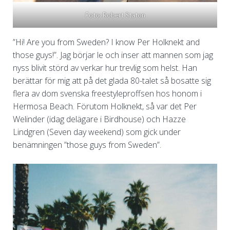
Foto: Robert Staton
”Hi! Are you from Sweden? I know Per Holknekt and
those guys!”. Jag börjar le och inser att mannen som jag
nyss blivit störd av verkar hur trevlig som helst. Han
berättar för mig att på det glada 80-talet så bosatte sig
flera av dom svenska freestyleproffsen hos honom i
Hermosa Beach. Förutom Holknekt, så var det Per
Welinder (idag delägare i Birdhouse) och Hazze
Lindgren (Seven day weekend) som gick under
benämningen ”those guys from Sweden”.