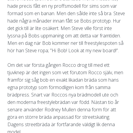
hade precis fått en ny proffsmodell för sims som var
formad som en banan. Men den sålde inte så bra. Steve
hade några månader innan fått se Bobs prototyp. Hur
det gick till är lite osäkert. Men Steve ville först inte
lyssna på Bobs uppmaning om att detta var framtiden.
Men en dag när Bob kommer ner till freestylespoten så
hör han Steve ropa; ”Hi Bob! Look at my new board!”.
Om det var första gången Rocco drog till med ett
tjuvknep är det ingen som vet förutom Rocco själv, men
framför sig såg bob en exakt likadan bräda som hans
egna prototyp som förmodligen kom från samma
brädpress. Snart var Roccos nya brädmodell ute och
den moderna freestylebrädan var född. Nästan tio år
senare använder Rodney Mullen denna form för att
göra en större bräda anpassad för streetskating.
Dagens streetbräda är fortfarande väldigt lik denna
model