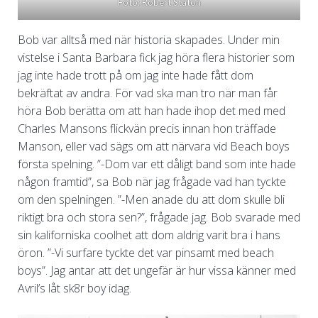
Foto: Robert Staton
Bob var alltså med när historia skapades. Under min
vistelse i Santa Barbara fick jag höra flera historier som
jag inte hade trott på om jag inte hade fått dom
bekräftat av andra. För vad ska man tro när man får
höra Bob berätta om att han hade ihop det med med
Charles Mansons flickvän precis innan hon träffade
Manson, eller vad sägs om att närvara vid Beach boys
första spelning. ”-Dom var ett dåligt band som inte hade
någon framtid”, sa Bob när jag frågade vad han tyckte
om den spelningen. ”-Men anade du att dom skulle bli
riktigt bra och stora sen?”, frågade jag. Bob svarade med
sin kaliforniska coolhet att dom aldrig varit bra i hans
öron. ”-Vi surfare tyckte det var pinsamt med beach
boys”. Jag antar att det ungefär är hur vissa känner med
Avril’s låt sk8r boy idag.