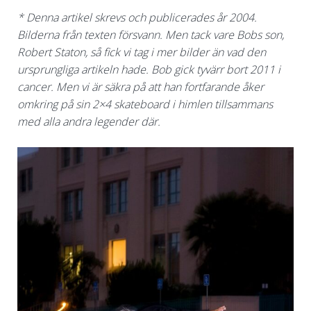
* Denna artikel skrevs och publicerades år 2004.
Bilderna från texten försvann. Men tack vare Bobs son,
Robert Staton, så fick vi tag i mer bilder än vad den
ursprungliga artikeln hade. Bob gick tyvärr bort 2011 i
cancer. Men vi är säkra på att han fortfarande åker
omkring på sin 2×4 skateboard i himlen tillsammans
med alla andra legender där.