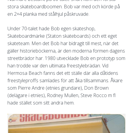
stora skateboardboomen. Bob var med och körde på
en 2×4 planka med stålhjul påskruvade.
Under 70-talet hade Bob egen skateshop,
Skateboardmärke (Staton skateboards) och ett eget
skateteam. Men det Bob har bidragit till mest, när det
gäller historieböckerna, är den moderna formen dagens
streetbrädor har. 1980 utvecklade Bob en prototyp som
han trodde var den ultimata freestylebrädan. Vid
Hermosa Beach fanns det ett ställe där alla dåtidens
freestyleproffs samlades för att åka tillsammans. Åkare
som Pierre Andre (etnies grundare), Don Brown
(delägare i etnies), Rodney Mullen, Steve Rocco m fl
hade stället som sitt andra hem.