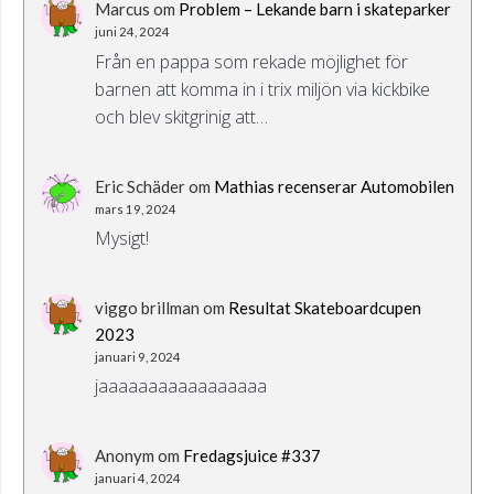
Marcus
om
Problem – Lekande barn i skateparker
juni 24, 2024
Från en pappa som rekade möjlighet för
barnen att komma in i trix miljön via kickbike
och blev skitgrinig att…
Eric Schäder
om
Mathias recenserar Automobilen
mars 19, 2024
Mysigt!
viggo brillman
om
Resultat Skateboardcupen
2023
januari 9, 2024
jaaaaaaaaaaaaaaaaa
Anonym
om
Fredagsjuice #337
januari 4, 2024