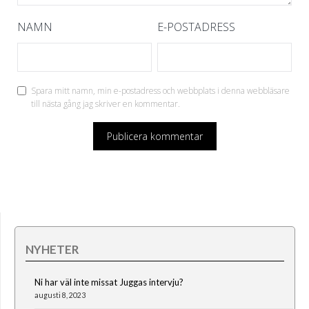
NAMN
E-POSTADRESS
Spara mitt namn, min e-postadress och webbplats i denna webbläsare
till nästa gång jag skriver en kommentar.
NYHETER
Ni har väl inte missat Juggas intervju?
augusti 8, 2023