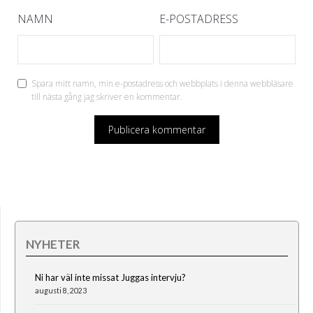
NAMN
E-POSTADRESS
Spara mitt namn, min e-postadress och webbplats i denna webbläsare
till nästa gång jag skriver en kommentar.
NYHETER
Ni har väl inte missat Juggas intervju?
augusti 8, 2023