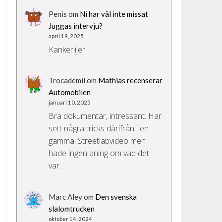
Penis
om
Ni har väl inte missat
Juggas intervju?
april 19, 2025
Kankerlijer
Trocademil
om
Mathias recenserar
Automobilen
januari 10, 2025
Bra dokumentär, intressant. Har
sett några tricks därifrån i en
gammal Streetlabvideo men
hade ingen aning om vad det
var…
Marc Aley
om
Den svenska
slalomtrucken
oktober 14, 2024