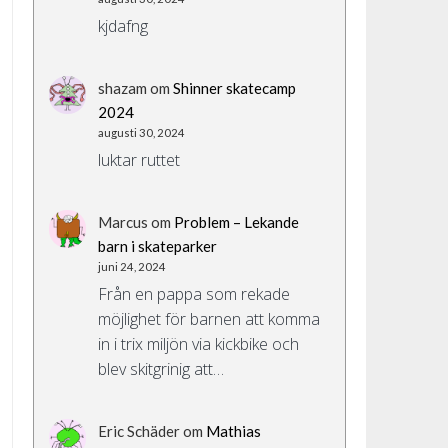
kjdafng
shazam
om
Shinner skatecamp
2024
augusti 30, 2024
luktar ruttet
Marcus
om
Problem – Lekande
barn i skateparker
juni 24, 2024
Från en pappa som rekade
möjlighet för barnen att komma
in i trix miljön via kickbike och
blev skitgrinig att…
Eric Schäder
om
Mathias