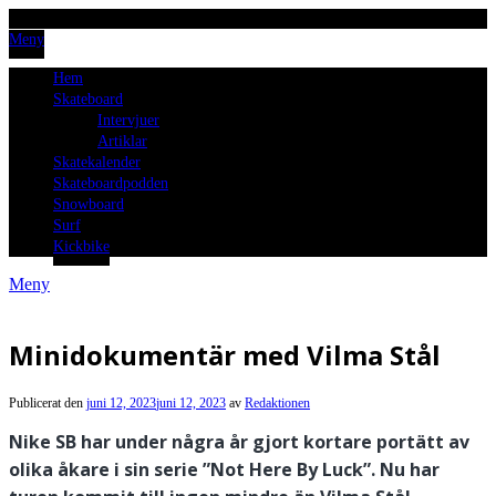
Meny
Hem
Skateboard
Intervjuer
Artiklar
Skatekalender
Skateboardpodden
Snowboard
Surf
Kickbike
Meny
Minidokumentär med Vilma Stål
Publicerat den
juni 12, 2023
juni 12, 2023
av
Redaktionen
Nike SB har under några år gjort kortare portätt av
olika åkare i sin serie ”Not Here By Luck”. Nu har