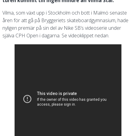
turen kommit till ingen mindre än Vilma Stål.
Vilma, som växt upp i Stockholm och bott i Malmö senaste
åren för att gå på Bryggeriets skateboardgymnasium, hade
nyligen premiär på sin del av Nike SB’s videoserie under
själva CPH Open i dagarna. Se videoklippet nedan.