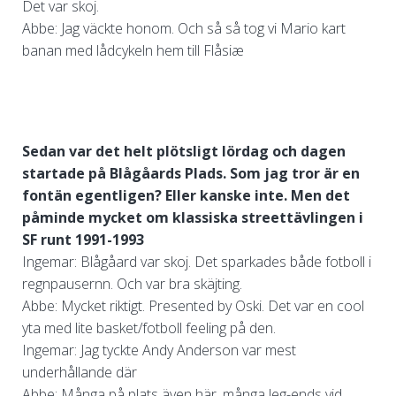
Det var skoj.
Abbe: Jag väckte honom. Och så så tog vi Mario kart
banan med lådcykeln hem till Flåsiæ
Sedan var det helt plötsligt lördag och dagen
startade på Blågåards Plads. Som jag tror är en
fontän egentligen? Eller kanske inte. Men det
påminde mycket om klassiska streettävlingen i
SF runt 1991-1993
Ingemar: Blågåard var skoj. Det sparkades både fotboll i
regnpausernn. Och var bra skäjting.
Abbe: Mycket riktigt. Presented by Oski. Det var en cool
yta med lite basket/fotboll feeling på den.
Ingemar: Jag tyckte Andy Anderson var mest
underhållande där
Abbe: Många på plats även här, många leg-ends vid