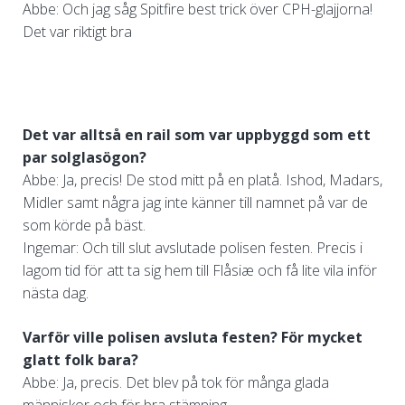
Abbe: Och jag såg Spitfire best trick över CPH-glajjorna!
Det var riktigt bra
Det var alltså en rail som var uppbyggd som ett
par solglasögon?
Abbe: Ja, precis! De stod mitt på en platå. Ishod, Madars,
Midler samt några jag inte känner till namnet på var de
som körde på bäst.
Ingemar: Och till slut avslutade polisen festen. Precis i
lagom tid för att ta sig hem till Flåsiæ och få lite vila inför
nästa dag.
Varför ville polisen avsluta festen? För mycket
glatt folk bara?
Abbe: Ja, precis. Det blev på tok för många glada
människor och för bra stämning.