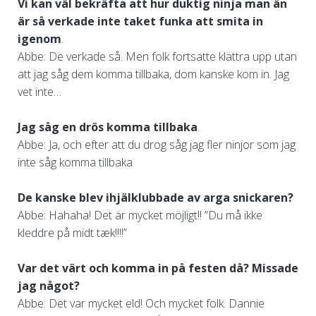
Vi kan väl bekräfta att hur duktig ninja man än
är så verkade inte taket funka att smita in
igenom
.
Abbe: De verkade så. Men folk fortsatte klättra upp utan
att jag såg dem komma tillbaka, dom kanske kom in. Jag
vet inte…
Jag såg en drös komma tillbaka
.
Abbe: Ja, och efter att du drog såg jag fler ninjor som jag
inte såg komma tillbaka
De kanske blev ihjälklubbade av arga snickaren?
Abbe: Hahaha! Det är mycket möjligt!! ”Du må ikke
kleddre på midt tæk!!!!”
Var det värt och komma in på festen då? Missade
jag något?
Abbe: Det var mycket eld! Och mycket folk. Dannie