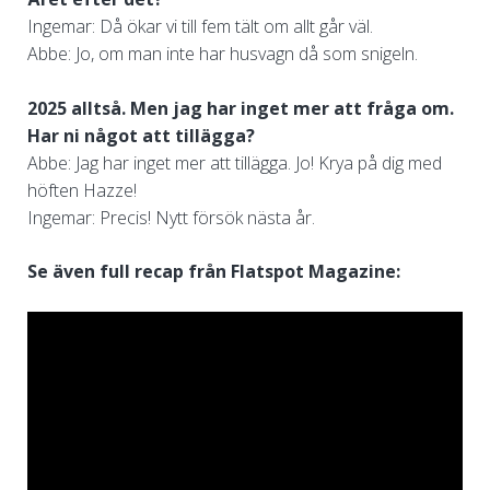
Ingemar: Då ökar vi till fem tält om allt går väl.
Abbe: Jo, om man inte har husvagn då som snigeln.
2025 alltså. Men jag har inget mer att fråga om.
Har ni något att tillägga?
Abbe: Jag har inget mer att tillägga. Jo! Krya på dig med
höften Hazze!
Ingemar: Precis! Nytt försök nästa år.
Se även full recap från Flatspot Magazine: