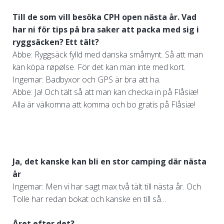
Till de som vill besöka CPH open nästa år. Vad
har ni för tips på bra saker att packa med sig i
ryggsäcken?
Ett tält?
Abbe: Ryggsäck fylld med danska småmynt. Så att man
kan köpa røpølse. För det kan man inte med kort.
Ingemar: Badbyxor och GPS är bra att ha.
Abbe: Ja! Och tält så att man kan checka in på Flåsiæ!
Alla är välkomna att komma och bo gratis på Flåsiæ!
Ja, det kanske kan bli en stor camping där nästa
år
Ingemar: Men vi har sagt max två tält till nästa år. Och
Tolle har redan bokat och kanske en till så…
Året efter det?