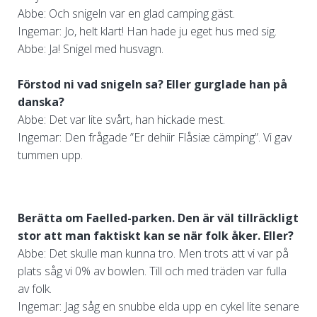
Abbe: Och snigeln var en glad camping gäst.
Ingemar: Jo, helt klart! Han hade ju eget hus med sig.
Abbe: Ja! Snigel med husvagn.
Förstod ni vad snigeln sa? Eller gurglade han på
danska?
Abbe: Det var lite svårt, han hickade mest.
Ingemar: Den frågade ”Er dehiir Flåsiæ cämping”. Vi gav
tummen upp.
Berätta om Faelled-parken. Den är väl tillräckligt
stor att man faktiskt kan se när folk åker. Eller?
Abbe: Det skulle man kunna tro. Men trots att vi var på
plats såg vi 0% av bowlen. Till och med träden var fulla
av folk.
Ingemar: Jag såg en snubbe elda upp en cykel lite senare