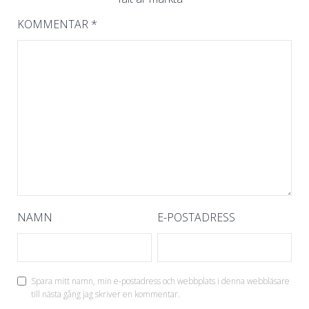
KOMMENTAR
*
NAMN
E-POSTADRESS
Spara mitt namn, min e-postadress och webbplats i denna webbläsare
till nästa gång jag skriver en kommentar.