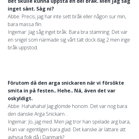
det skulle kunna uppstå en del bråk. Men jag såg
inget sånt. Såg ni?
Abbe: Precis, jag har inte sett bråk eller någon sur min,
bara massa flin.
Ingemar: Jag såg inget bråk. Bara bra stämning. Det var
en snigel som närmade sig vårt tält dock dag 2 men inge
bråk uppstod.
Förutom då den arga snickaren när vi försökte
smita in på festen.. Hehe.. Nä, även det var
oskyldigt.
Abbe: Hahahaha! Jag glömde honom. Det var nog bara
den danske Arga Snickarn…
Ingemar: Jo, jag med. Men jag tror han spelade arg bara,
Han var egentligen bara glad. Det kanske är lättare att
avhysa folk då i Danmark?